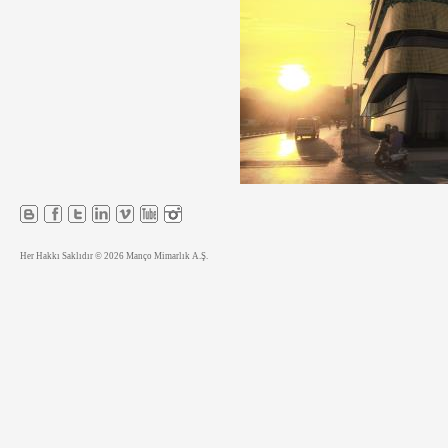
Her Hakkı Saklıdır © 2026 Manço Mimarlık A.Ş.