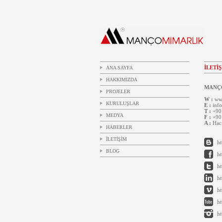
İLETİ
ANA SAYFA
HAKKIMIZDA
MANÇO
PROJELER
W :
www
KURULUŞLAR
E :
inf
T :
+90 
MEDYA
F :
+90 
A :
Hacı
HABERLER
İLETİŞİM
ht
BLOG
h
ht
h
h
h
ht