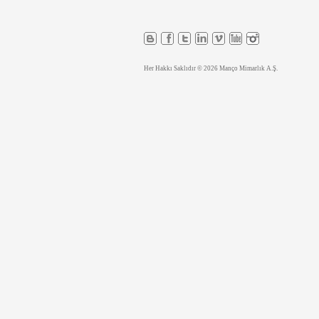
Her Hakkı Saklıdır © 2026 Manço Mimarlık A.Ş.