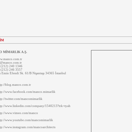
ŞİM
 MİMARLIK A.Ş.
.manco.com.tr
o@manco.com.tr
(212) 240 1346
(212) 246 3557
 Emin Efendi Sk. 61/B Nişantaşı 34365 İstanbul
tp://blog.manco.com.tr
ttp://www.facebook.com/manco.mimarlik
tp://twitter.com/mancomimarlik
ttp://www.linkedin.com/company/1540213?trk=tyah
ttp://www.vimeo.com/manco
ttp://www.youtube.com/mancomimarlik
tp://www.instagram.com/mancoarchitects