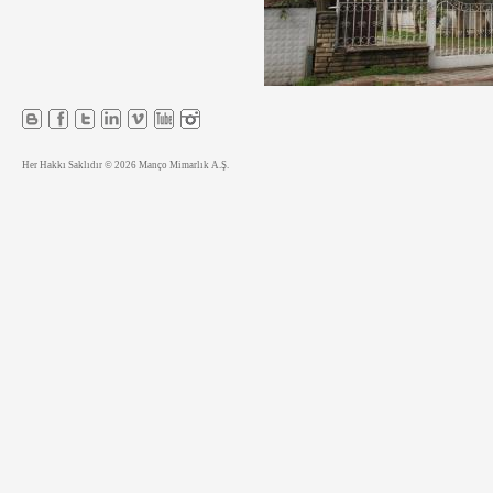
Her Hakkı Saklıdır © 2026 Manço Mimarlık A.Ş.