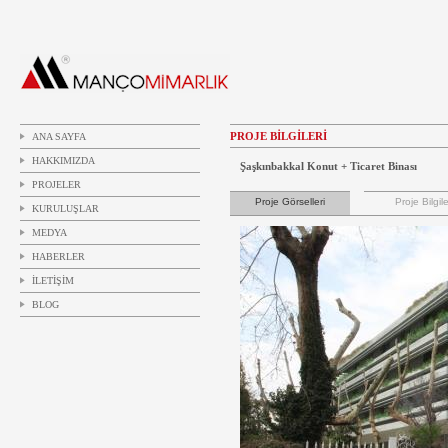
PROJE BİLGİLERİ
ANA SAYFA
HAKKIMIZDA
Şaşkınbakkal Konut + Ticaret Binası
PROJELER
Proje Görselleri
Proje Bilgile
KURULUŞLAR
MEDYA
HABERLER
İLETİŞİM
BLOG