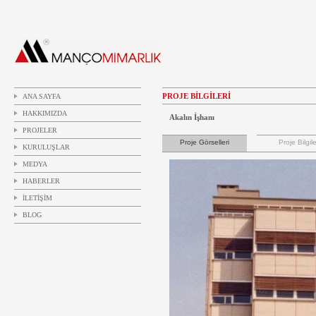
PROJE BİLGİLERİ
ANA SAYFA
HAKKIMIZDA
Akalın İşhanı
PROJELER
Proje Görselleri
Proje Bilgile
KURULUŞLAR
MEDYA
HABERLER
İLETİŞİM
BLOG