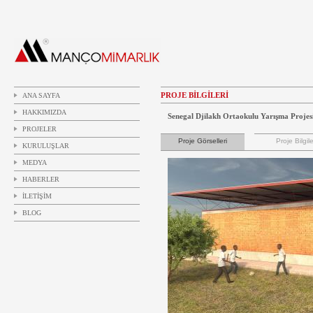
PROJE BİLGİLERİ
ANA SAYFA
HAKKIMIZDA
Senegal Djilakh Ortaokulu Yarışma Projes
PROJELER
Proje Görselleri
Proje Bilgile
KURULUŞLAR
MEDYA
HABERLER
İLETİŞİM
BLOG